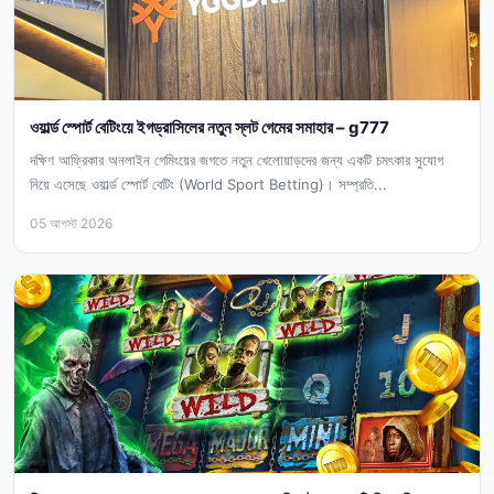
ওয়ার্ল্ড স্পোর্ট বেটিংয়ে ইগড্রাসিলের নতুন স্লট গেমের সমাহার – g777
দক্ষিণ আফ্রিকার অনলাইন গেমিংয়ের জগতে নতুন খেলোয়াড়দের জন্য একটি চমৎকার সুযোগ
নিয়ে এসেছে ওয়ার্ল্ড স্পোর্ট বেটিং (World Sport Betting)। সম্প্রতি...
05 আগস্ট 2026