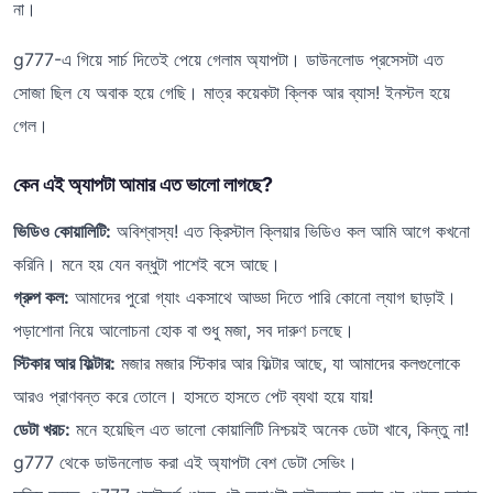
না।
g777-এ গিয়ে সার্চ দিতেই পেয়ে গেলাম অ্যাপটা। ডাউনলোড প্রসেসটা এত
সোজা ছিল যে অবাক হয়ে গেছি। মাত্র কয়েকটা ক্লিক আর ব্যাস! ইনস্টল হয়ে
গেল।
কেন এই অ্যাপটা আমার এত ভালো লাগছে?
ভিডিও কোয়ালিটি:
অবিশ্বাস্য! এত ক্রিস্টাল ক্লিয়ার ভিডিও কল আমি আগে কখনো
করিনি। মনে হয় যেন বন্ধুটা পাশেই বসে আছে।
গ্রুপ কল:
আমাদের পুরো গ্যাং একসাথে আড্ডা দিতে পারি কোনো ল্যাগ ছাড়াই।
পড়াশোনা নিয়ে আলোচনা হোক বা শুধু মজা, সব দারুণ চলছে।
স্টিকার আর ফিল্টার:
মজার মজার স্টিকার আর ফিল্টার আছে, যা আমাদের কলগুলোকে
আরও প্রাণবন্ত করে তোলে। হাসতে হাসতে পেট ব্যথা হয়ে যায়!
ডেটা খরচ:
মনে হয়েছিল এত ভালো কোয়ালিটি নিশ্চয়ই অনেক ডেটা খাবে, কিন্তু না!
g777 থেকে ডাউনলোড করা এই অ্যাপটা বেশ ডেটা সেভিং।