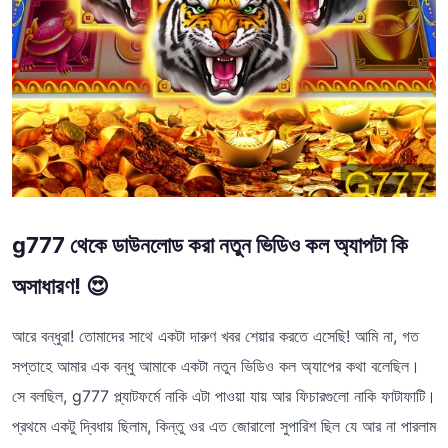
g777 থেকে ডাউনলোড করা নতুন ভিডিও কল অ্যাপটা কি
অসাধারণ! 😍
আরে বন্ধুরা! তোমাদের সাথে একটা দারুণ খবর শেয়ার করতে এসেছি! আমি না, গত
সপ্তাহে আমার এক বন্ধু আমাকে একটা নতুন ভিডিও কল অ্যাপের কথা বলেছিল।
সে বলছিল, g777 প্ল্যাটফর্মে নাকি এটা পাওয়া যায় আর ফিচারগুলো নাকি ফাটাফাটি।
প্রথমে একটু দ্বিধায় ছিলাম, কিন্তু ওর এত জোরালো সুপারিশ ছিল যে আর না পারলাম