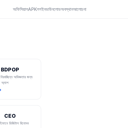
অফিসিয়াল
APK
লগইন
ডাউনলোড
অবস্থান
আলোচনা
BDPOP
বচ্ছিন্ন অভিজ্ঞতার জন্য
 অ্যাপ
 →
CEO
্টফোনে ডিজিটাল বিনোদন