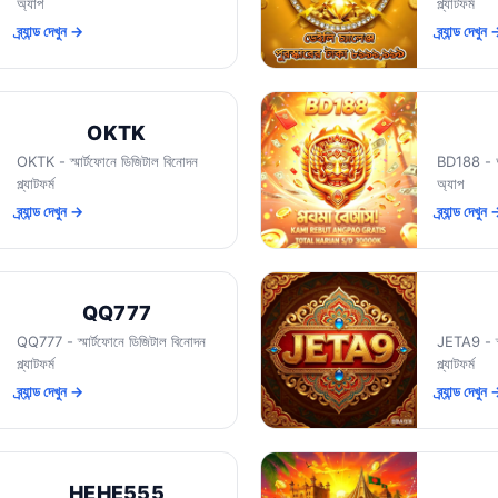
অ্যাপ
প্ল্যাটফর্ম
ব্র্যান্ড দেখুন →
ব্র্যান্ড দেখুন
OKTK
OKTK - স্মার্টফোনে ডিজিটাল বিনোদন
BD188 - আ
প্ল্যাটফর্ম
অ্যাপ
ব্র্যান্ড দেখুন →
ব্র্যান্ড দেখুন
QQ777
QQ777 - স্মার্টফোনে ডিজিটাল বিনোদন
JETA9 - স্ম
প্ল্যাটফর্ম
প্ল্যাটফর্ম
ব্র্যান্ড দেখুন →
ব্র্যান্ড দেখুন
HEHE555