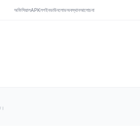
অফিসিয়াল
APK
লগইন
ডাউনলোড
অবস্থান
আলোচনা
িত।